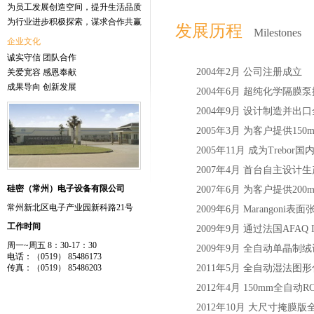
为员工发展创造空间，提升生活品质
为行业进步积极探索，谋求合作共赢
发展历程
Milestones
企业文化
诚实守信 团队合作
2004年2月 公司注册成立
关爱宽容 感恩奉献
成果导向 创新发展
2004年6月 超纯化学隔膜泵控制
2004年9月 设计制造并出口全氟S
2005年3月 为客户提供1
2005年11月 成为T
2007年4月 首台自主设
硅密（常州）电子设备有限公司
2007年6月 为客户提供2
常州新北区电子产业园新科路21号
2009年6月 Marangoni
工作时间
2009年9月 通过法国AFAQ I
周一~周五 8：30-17：30
2009年9月 全自动单晶制
电话：（0519） 85486173
传真：（0519） 85486203
2011年5月 全自动湿法
2012年4月 150mm全自动
2012年10月 大