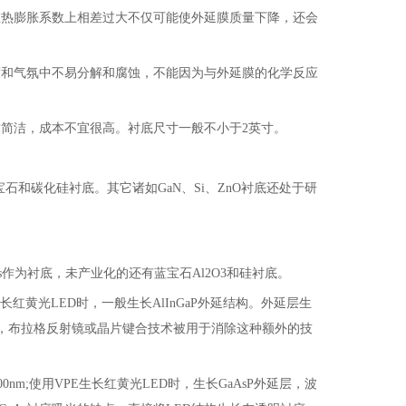
在热膨胀系数上相差过大不仅可能使外延膜质量下降，还会
度和气氛中不易分解和腐蚀，不能因为与外延膜的化学反应
简洁，成本不宜很高。衬底尺寸一般不小于2英寸。
石和碳化硅衬底。其它诸如GaN、Si、ZnO衬底还处于研
和GaAs作为衬底，未产业化的还有蓝宝石Al2O3和硅衬底。
生长红黄光LED时，一般生长AlInGaP外延结构。外延层生
子，布拉格反射镜或晶片键合技术被用于消除这种额外的技
0nm;使用VPE生长红黄光LED时，生长GaAsP外延层，波