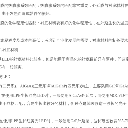
延膜的热膨胀系数匹配：热膨胀系数的匹配非常重要，外延膜与衬底材料
，由于发热而造成器件的损坏;
延膜的化学稳定性匹配：衬底材料要有好的化学稳定性，在外延生长的温
的难易程度及成本的高低：考虑到产业化发展的需要，衬底材料的制备要求
片衬底材料
基LED的衬底材料比较多，但是能用于商品化的衬底目前只有两种，即蓝宝
还有一段距离。
LED
P(二元系)、AlGaAs(三元系)和AlGaInP(四元系)为主，主要采用GaP
底：在使用LPE生长红光LED时，一般使用AlGaAs外延层，而使用MOCVD
上，由于晶格匹配，容易生长出较好的材料，但缺点是其吸收这一波长的光
：在使用LPE生长红黄光LED时，一般使用GaP外延层，波长范围较宽565-70