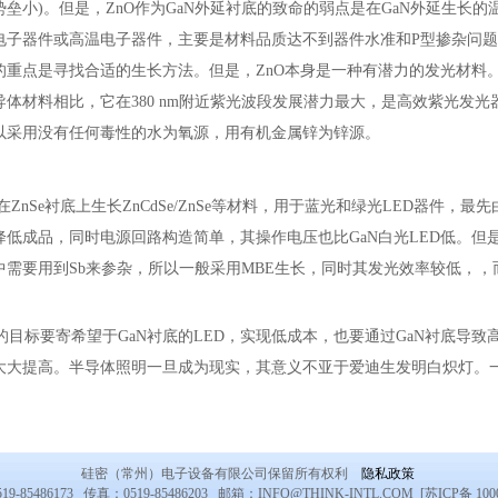
垒小)。但是，ZnO作为GaN外延衬底的致命的弱点是在GaN外延生长
电子器件或高温电子器件，主要是材料品质达不到器件水准和P型掺杂问题
重点是寻找合适的生长方法。但是，ZnO本身是一种有潜力的发光材料。 ZnO
体材料相比，它在380 nm附近紫光波段发展潜力最大，是高效紫光发光
以采用没有任何毒性的水为氧源，用有机金属锌为锌源。
：
在ZnSe衬底上生长ZnCdSe/ZnSe等材料，用于蓝光和绿光LED器件
降低成品，同时电源回路构造简单，其操作电压也比GaN白光LED低。但
中需要用到Sb来参杂，所以一般采用MBE生长，同时其发光效率较低，
的目标要寄希望于GaN衬底的LED，实现低成本，也要通过GaN衬底导
大大提高。半导体照明一旦成为现实，其意义不亚于爱迪生发明白炽灯。
硅密（常州）电子设备有限公司保留所有权利
隐私政策
9-85486173 传真：0519-85486203 邮箱：INFO@THINK-INTL.COM [苏ICP备 1000