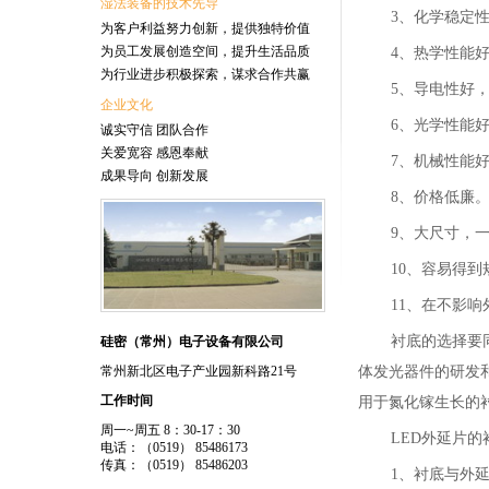
湿法装备的技术先导
3、化学稳定
为客户利益努力创新，提供独特价值
为员工发展创造空间，提升生活品质
4、热学性能
为行业进步积极探索，谋求合作共赢
5、导电性好
企业文化
6、光学性能
诚实守信 团队合作
关爱宽容 感恩奉献
7、机械性能
成果导向 创新发展
8、价格低廉
9、大尺寸，
10、容易得
11、在不影
衬底的选择要
硅密（常州）电子设备有限公司
体发光器件的研发和
常州新北区电子产业园新科路21号
工作时间
用于氮化镓生长的
周一~周五 8：30-17：30
LED外延片
电话：（0519） 85486173
传真：（0519） 85486203
1、衬底与外