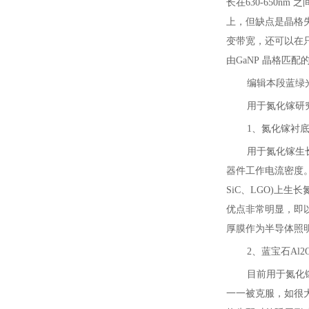
长在630-650n
上，但缺点是晶格失配
变带宽，还可以在只
由GaNP 晶格匹
编辑本段蓝绿光
用于氮化镓研
1、氮化镓衬
用于氮化镓生
器件工作电流密度。
SiC、LGO)
优点非常明显，即以
厚膜作为半导体照
2、蓝宝石Al2
目前用于氮化
一一被克服，如很