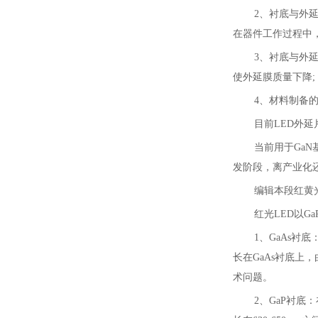
2、衬底与外
在器件工作过程中
3、衬底与外
使外延膜质量下降;
4、材料制备
目前LED外延
当前用于GaN
发阶段，离产业化
编辑本段红黄光
红光LED以Ga
1、GaAs衬
长在GaAs衬底
术问题。
2、GaP衬底