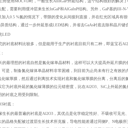
m 之间;而使用MOCVD时，一般生长AlInGaP外延结构，这个结构很好的
，需要利用缓冲层来生长InGaP和AlGaInP结构。另外，GaP基的II
加入0.5 %氮的情况下，带隙的变化从间接到直接，并在红光区域具有很强的
配的异质结构，通过一步外延形成LED结构，并省去GaAs衬底去除和晶片
LED
究的衬底材料比较多，但是能用于生产的衬底目前只有二种，即蓝宝石Al2O
底：
长的最理想的衬底自然是氮化镓单晶材料，这样可以大大提高外延片膜的
可是，制备氮化镓体单晶材料非常困难，到目前为止尚未有行之有效的办法。
上生长氮化镓厚膜，然后通过剥离技术实现衬底和氮化镓厚膜的分离，分离后
它为衬底外延的氮化镓薄膜的位元错密度，比在Al2O3、SiC上外延的
明的衬底之用受到限制。
O3衬底：
镓生长的最普遍的衬底是Al2O3，其优点是化学稳定性好、不吸收可见光
大的晶格失配被过渡层生长技术所克服，导电性能差通过同侧P、N电极所