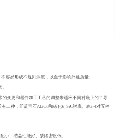
状才不容易形成不规则涡流，以至于影响外延质量。
求。
术的变更和器件加工工艺的调整来适应不同衬底上的半导
种，即蓝宝石Al2O3和碳化硅SiC衬底。表2-4对五种
配小、结晶性能好、缺陷密度低;