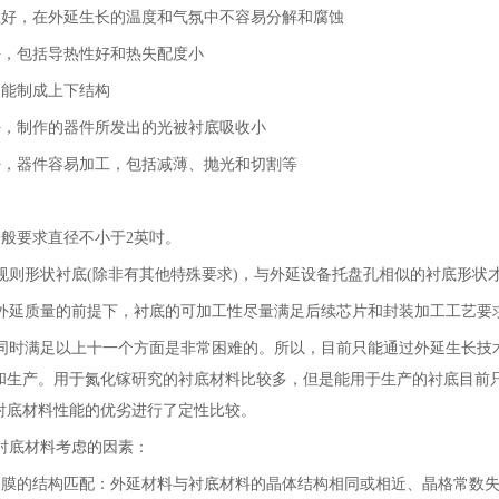
性好，在外延生长的温度和气氛中不容易分解和腐蚀
好，包括导热性好和热失配度小
，能制成上下结构
好，制作的器件所发出的光被衬底吸收小
好，器件容易加工，包括减薄、抛光和切割等
。
一般要求直径不小于2英吋。
到规则形状衬底(除非有其他特殊要求)，与外延设备托盘孔相似的衬底形
响外延质量的前提下，衬底的可加工性尽量满足后续芯片和封装加工工艺要
同时满足以上十一个方面是非常困难的。所以，目前只能通过外延生长技
生产。用于氮化镓研究的衬底材料比较多，但是能用于生产的衬底目前只有二
衬底材料性能的优劣进行了定性比较。
的衬底材料考虑的因素：
延膜的结构匹配：外延材料与衬底材料的晶体结构相同或相近、晶格常数失