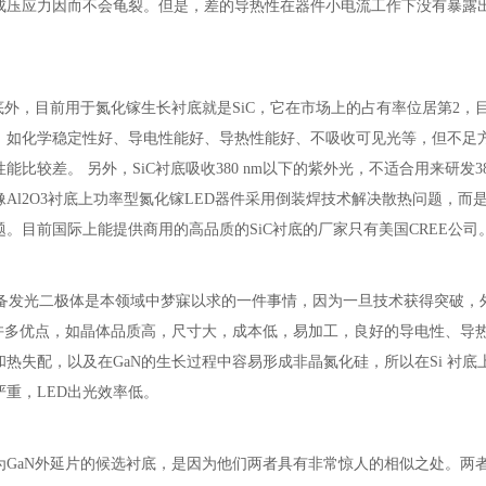
成压应力因而不会龟裂。但是，差的导热性在器件小电流工作下没有暴露
3衬底外，目前用于氮化镓生长衬底就是SiC，它在市场上的占有率位居第2
如化学稳定性好、导电性能好、导热性能好、不吸收可见光等，但不足方面
能比较差。 另外，SiC衬底吸收380 nm以下的紫外光，不适合用来研发38
Al2O3衬底上功率型氮化镓LED器件采用倒装焊技术解决散热问题，
题。目前国际上能提供商用的高品质的SiC衬底的厂家只有美国CREE公司
备发光二极体是本领域中梦寐以求的一件事情，因为一旦技术获得突破，外
许多优点，如晶体品质高，尺寸大，成本低，易加工，良好的导电性、导热
热失配，以及在GaN的生长过程中容易形成非晶氮化硅，所以在Si 衬底
重，LED出光效率低。
作为GaN外延片的候选衬底，是因为他们两者具有非常惊人的相似之处。两