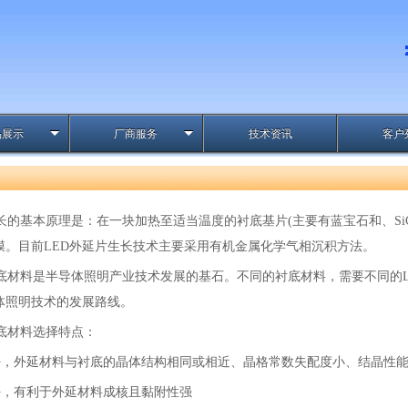
品展示
厂商服务
技术资讯
客户
长的基本原理是：在一块加热至适当温度的衬底基片(主要有蓝宝石和、SiC、
膜。目前LED外延片生长技术主要采用有机金属化学气相沉积方法。
衬底材料是半导体照明产业技术发展的基石。不同的衬底材料，需要不同的
体照明技术的发展路线。
衬底材料选择特点：
好，外延材料与衬底的晶体结构相同或相近、晶格常数失配度小、结晶性
好，有利于外延材料成核且黏附性强