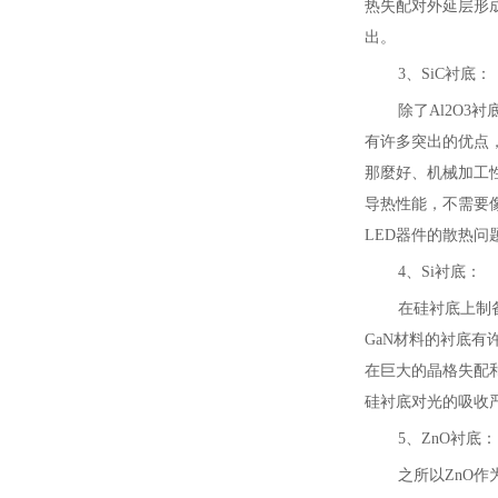
热失配对外延层形
出。
3、SiC衬底：
除了Al2O
有许多突出的优点，
那麼好、机械加工性
导热性能，不需要像
LED器件的散热问
4、Si衬底：
在硅衬底上制
GaN材料的衬底有
在巨大的晶格失配和
硅衬底对光的吸收严
5、ZnO衬底：
之所以ZnO