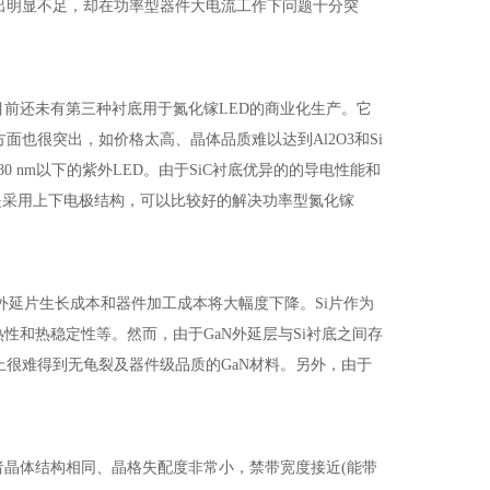
出明显不足，却在功率型器件大电流工作下问题十分突
，目前还未有第三种衬底用于氮化镓LED的商业化生产。它
也很突出，如价格太高、晶体品质难以达到Al2O3和Si
0 nm以下的紫外LED。由于SiC衬底优异的的导电性能和
而是采用上下电极结构，可以比较好的解决功率型氮化镓
。
延片生长成本和器件加工成本将大幅度下降。Si片作为
性和热稳定性等。然而，由于GaN外延层与Si衬底之间存
上很难得到无龟裂及器件级品质的GaN材料。另外，由于
者晶体结构相同、晶格失配度非常小，禁带宽度接近(能带