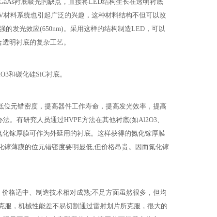
解决了GaAs衬底吸光的缺点，直接将LED结构生长在透明衬底
I-N-V材料系统也引起广泛的兴趣，这种材料结构不但可以改
发光效应(650nm)。采用这样的结构制造LED，可以
键合透明衬底的复杂工艺。
3和碳化硅SiC衬底。
低位元错密度，提高器件工作寿命，提高发光效率，提高
有研究人员通过HVPE方法在其他衬底(如Al2O3、
的氮化镓厚膜可作为外延用的衬底。这样获得的氮化镓厚膜
氮化镓薄膜的位元错密度要明显低;但价格昂贵。因而氮化镓
、价格适中、制造技术相对成熟;不足方面虽然很多，但均
克服，机械性能差不易切割通过雷射划片所克服，很大的