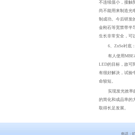
不连续值小，接触势
尚不能用来制造光
制成功。今后研发的
金刚石等宽禁带半导
生长非常安全，可
6、ZnSe衬底
有人使用MBE
LED的目标，故可
有很好解决，试验
命较短。
实现发光效率
的简化和成品率的
取得长足发展。
电话：051